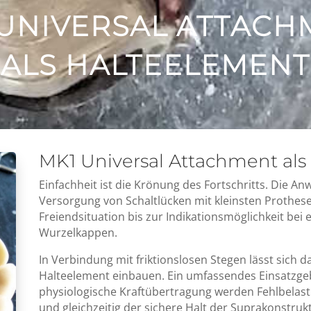
 UNIVERSAL ATTACH
ALS HALTEELEMENT
MK1 Universal Attachment als
Einfachheit ist die Krönung des Fortschritts. Die A
Versorgung von Schaltlücken mit kleinsten Prothesen
Freiendsituation bis zur Indikationsmöglichkeit bei
Wurzelkappen.
In Verbindung mit friktionslosen Stegen lässt sich 
Halteelement einbauen. Ein umfassendes Einsatzgebie
physiologische Kraftübertragung werden Fehlbelas
und gleichzeitig der sichere Halt der Suprakonstrukt